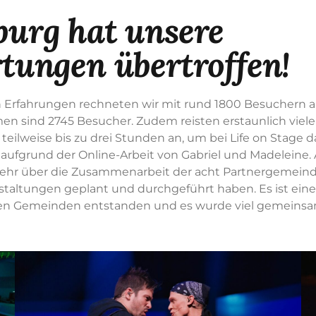
urg hat unsere
tungen übertroffen!
Erfahrungen rechneten wir mit rund 1800 Besuchern an
n sind 2745 Besucher. Zudem reisten erstaunlich vie
 teilweise bis zu drei Stunden an, um bei Life on Stage d
 aufgrund der Online-Arbeit von Gabriel und Madeleine
sehr über die Zusammenarbeit der acht Partnergemeind
staltungen geplant und durchgeführt haben. Es ist ein
den Gemeinden entstanden und es wurde viel gemeinsa