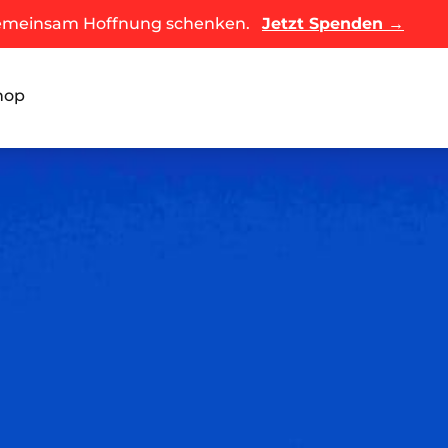
meinsam Hoffnung schenken.
Jetzt Spenden
→
hop