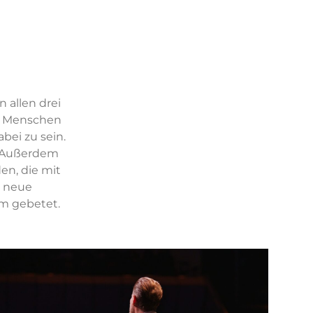
 allen drei
le Menschen
abei zu sein.
. Außerdem
en, die mit
e neue
m gebetet.