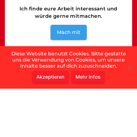
Ich finde eure Arbeit interessant und
würde gerne mitmachen.
Mach mit
Diese Website benutzt Cookies. Bitte gestatte
uns die Verwendung von Cookies, um unsere
Inhalte besser auf dich zuzuschneiden.
Musical
Jobs
Akzeptieren
Mehr Infos
Geschenkideen
Musical-Darsteller (DE&CH)
Presse
Rechtliches
Logopackage
Impressum
Fotos
Datenschutz
Pressemitteilungen
AGB